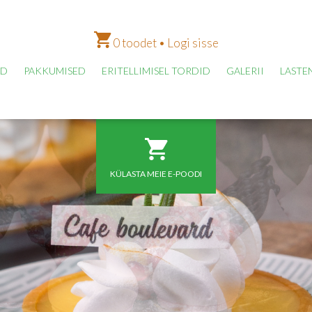
0 toodet
•
Logi sisse
OD
PAKKUMISED
ERITELLIMISEL TORDID
GALERII
LASTE
KÜLASTA MEIE E-POODI